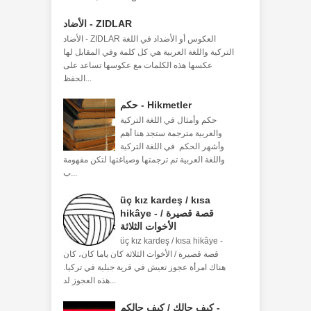
الأضاد - ZIDLAR
الأضاد - ZIDLAR العكوس أو الأضداد في اللغة
التركية واللغة العربية هي كل كلمة وفي المقابل لها
عكسها هذه الكلمات مع عكوسها تساعد على
الحفظ...
حكم - Hikmetler
حكم وأمثال في اللغة التركية
والعربية مترجمة ستجد هنا أهم
وأشهر الحكم في اللغة التركية
واللغة العربية تم ترجمتها وصياغتها لتكن مفهومة
ب...
üç kız kardeş / kısa
hikâye - قصة قصيرة /
الأخوات الثلاثة
üç kız kardeş / kısa hikâye -
قصة قصيرة / الأخوات الثلاثة كان ياما كان، كان
هناك امرأة عجوز تعيش في قرية جبلية في تركيا.
هذه العجوز لد...
كيف حالك / كيف حالكم -