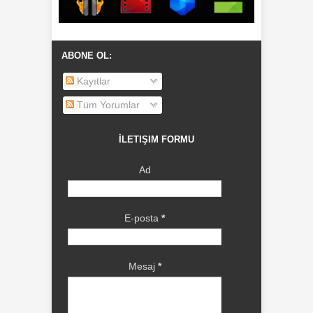
ABONE OL:
Kayıtlar
Tüm Yorumlar
İLETIŞIM FORMU
Ad
E-posta
*
Mesaj
*