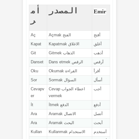
المصدر
أم
Emir
ر
أفتح
الفتح Açmak
Aç
أغلق
الاغلاق Kapatmak
Kapat
أذهب
الذهاب Gitmek
Git
أرقص
الرقص Dans etmek
Danset
أقرأ
القراءة Okumak
Oku
أسأل
السؤال Sormak
Sor
أجب
اعطاء الجواب Cevap
Cevapv
er
vermek
أدفع
الدفع İtmek
İt
أتصل
الاتصال Aramak
Ara
أبحث
البحث Aramak
Ara
أستخدم
الاستخدام Kullanmak
Kullan