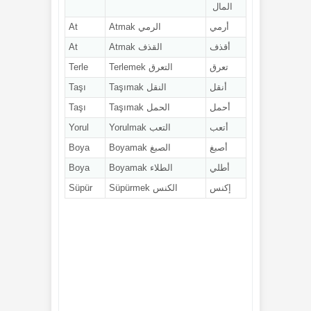
المال
أرمي
الرمي Atmak
At
أقذف
القذف Atmak
At
تعرق
التعرق Terlemek
Terle
أنقل
النقل Taşımak
Taşı
أحمل
الحمل Taşımak
Taşı
أتعب
التعب Yorulmak
Yorul
أصبغ
الصبغ Boyamak
Boya
أطلي
الطلاء Boyamak
Boya
إكنس
الكنس Süpürmek
Süpür