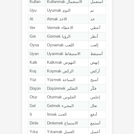
أستعمل
الاستعمال Kullanmak
Kullan
نم
النوم Uyumak
Uyu
خذ
الاخذ Almak
Al
أعطي
الاعطاء Vermek
Ver
أنظر
الرؤيا Görmek
Gör
إلعب
اللعب Oynamak
Oyna
أستيقظ
الاستيقاظ Uyanmak
Uyan
إنهض
النهوض Kalkmak
Kalk
أركض
الركض Koşmak
Koş
أسبح
السباحة Yüzmek
Yüz
فكّر
التفكير Düşünmek
Düşün
إجلس
الجلوس Oturmak
Otur
تعال
المجيء Gelmek
Gel
أدفع
الحث İtmek
İt
أستمع
الاستماع Dinlemek
Dinle
أغسل
الغسل Yıkamak
Yıka