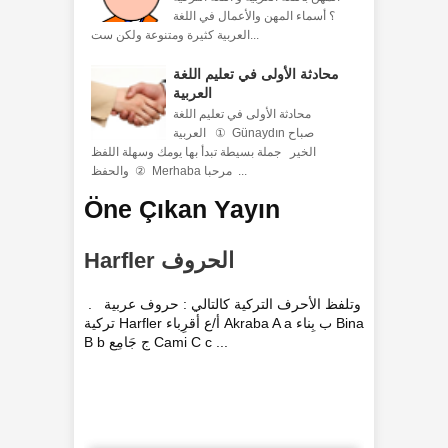
؟ أسماء المهن والأعمال في اللغة
العربية كثيرة ومتنوعة ولكن ست...
محادثة الأولى في تعليم اللغة
العربية
محادثة الأولى في تعليم اللغة
العربية ① Günaydın صباح
الخير جملة بسيطة تبدأ بها يومك وسهلة اللفظ
والحفظ ② Merhaba مرحبا ...
Öne Çıkan Yayın
Harfler الحروف
. وتلفظ الأحرف التركية كالتالي : حروف عربية
تركية Harfler أ/ع أقرِباء Akraba A a ب بِناء Bina
B b ج جَامِع Cami C c ...