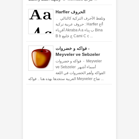
Harfler الحروف
. وتلفظ الأحرف التركية كالتالي
: حروف عربية تركية Harfler أ/ع
أقرِباء Akraba A a ب بِناء Bina
B b ج جَامِع Cami C c ...
فواكه و خضروات -
Meyveler ve Sebzeler
فواكه و خضروات - Meyveler
ve Sebzeler أسماء أشهر
الفواكه وأهم الخضروات في اللغة
العربية ستجدها بهذه هنا .. فواكه Meyveler تفاح ...