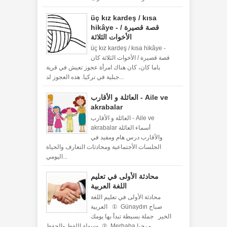
üç kız kardeş / kısa
hikâye - قصة قصيرة /
الأخوات الثلاثة
üç kız kardeş / kısa hikâye -
قصة قصيرة / الأخوات الثلاثة كان
ياما كان، كان هناك امرأة عجوز تعيش في قرية
جبلية في تركيا. هذه العجوز لد...
العائلة و الأقارب - Aile ve
akrabalar
العائلة و الأقارب - Aile ve
akrabalar أسماء العائلة
والأقارب درس هام ومفيد في
الجلسات الأجتماعية ومحادثات التعارف والحياة
اليومي...
محادثة الأولى في تعليم
اللغة العربية
محادثة الأولى في تعليم اللغة
العربية ① Günaydın صباح
الخير جملة بسيطة تبدأ بها يومك
وسهلة اللفظ والحفظ ② Merhaba مرحبا ...