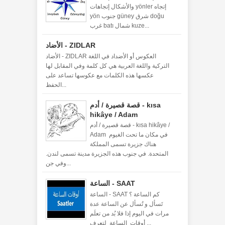
والأشكال إتجاهات yönler إتجاه
yön جنوب güney شرق doğu
غرب batı شمال kuze...
الأضاد - ZIDLAR
الأضاد - ZIDLAR العكوس أو الأضداد في اللغة
التركية واللغة العربية هي كل كلمة وفي المقابل لها
عكسها هذه الكلمات مع عكوسها تساعد على
الحفظ...
قصة قصيرة / أدم - kısa
hikâye / Adam
قصة قصيرة / أدم - kısa hikâye /
Adam في مكان ما تحت الغيوم
هناك جزيرة تسمى المملكة
المتحدة. في جنوب هذه الجزيرة مدينة تسمى لندن.
وفي جن...
الساعة - SAAT
الساعة - SAAT كم الساعة ؟
تَسأل و تُسأل عن الساعة عدة
مرات في اليوم إذا فلا بُد من تعلَم
أوقات الساعة لتعرف ...