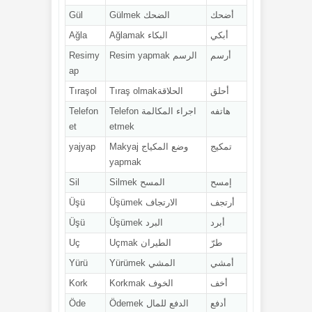
أضحك
الضحك Gülmek
Gül
أبكي
البكاء Ağlamak
Ağla
أرسم
الرسم Resim yapmak
Resimy
ap
أحلق
الحلاقةTıraş olmak
Tıraşol
هاتفه
اجراء المكالمة Telefon
Telefon
et
etmek
تمكيج
وضع المكياج Makyaj
yajyap
yapmak
إمسح
المسح Silmek
Sil
أرتجف
الارتجاف Üşümek
Üşü
أبرد
البرد Üşümek
Üşü
طرّ
الطيران Uçmak
Uç
أمشي
المشي Yürümek
Yürü
أخف
الخوف Korkmak
Kork
أدفع
الدفع للمال Ödemek
Öde