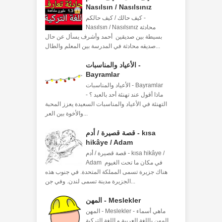
Nasılsın / Nasılsınız
كيف حالك / كيف حالكم -
Nasılsın / Nasılsınız محادثة
بسيطة بين صديقين أحمد وأشرف يسأل عن حال
صديقه محادثة في المدرسة بين المعلم والطال...
الأعياد والمناسبات -
Bayramlar
الأعياد والمناسبات - Bayramlar
ماذا أقول عند تهنئة أحد بالعيد ؟ -
التهنئة في الأعياد والمناسبات السعيدة يعزز المحبة
والأخوة بين العر...
قصة قصيرة / أدم - kısa
hikâye / Adam
قصة قصيرة / أدم - kısa hikâye /
Adam في مكان ما تحت الغيوم
هناك جزيرة تسمى المملكة المتحدة. في جنوب هذه
الجزيرة مدينة تسمى لندن. وفي جن...
المهن - Meslekler
المهن - Meslekler - ماهي أسماء
المهن باللغة العربية و اللغة التركية