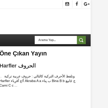
Öne Çıkan Yayın
Harfler الحروف
. وتلفظ الأحرف التركية كالتالي : حروف عربية ت
Harfler أ/ع أقرِباء Akraba A a ب بِناء Bina B b ج جَام
Cami C c ...