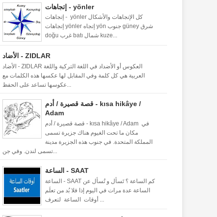
إتجاهات - yönler
إتجاهات - yönler كل الإتجاهات والأشكال
إتجاهات yönler إتجاه yön جنوب güney شرق
doğu غرب batı شمال kuze...
الأضاد - ZIDLAR
الأضاد - ZIDLAR العكوس أو الأضداد في اللغة التركية واللغة
العربية هي كل كلمة وفي المقابل لها عكسها هذه الكلمات مع
عكوسها تساعد على الحفظ...
قصة قصيرة / أدم - kısa hikâye /
Adam
قصة قصيرة / أدم - kısa hikâye / Adam في
مكان ما تحت الغيوم هناك جزيرة تسمى
المملكة المتحدة. في جنوب هذه الجزيرة مدينة
تسمى لندن. وفي جن...
الساعة - SAAT
الساعة - SAAT كم الساعة ؟ تَسأل و تُسأل عن
الساعة عدة مرات في اليوم إذا فلا بُد من تعلَم
أوقات الساعة لتعرف ...