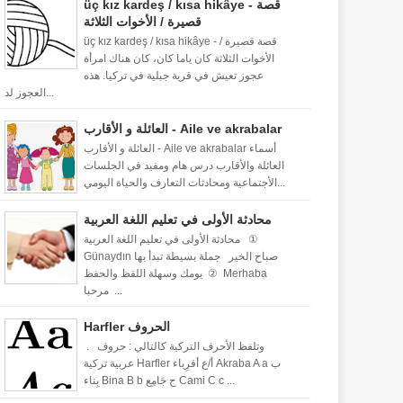
üç kız kardeş / kısa hikâye - قصة
قصيرة / الأخوات الثلاثة
üç kız kardeş / kısa hikâye - قصة قصيرة /
الأخوات الثلاثة كان ياما كان، كان هناك امرأة
عجوز تعيش في قرية جبلية في تركيا. هذه
العجوز لد...
العائلة و الأقارب - Aile ve akrabalar
العائلة و الأقارب - Aile ve akrabalar أسماء
العائلة والأقارب درس هام ومفيد في الجلسات
الأجتماعية ومحادثات التعارف والحياة اليومي...
محادثة الأولى في تعليم اللغة العربية
محادثة الأولى في تعليم اللغة العربية ①
Günaydın صباح الخير جملة بسيطة تبدأ بها
يومك وسهلة اللفظ والحفظ ② Merhaba
مرحبا ...
Harfler الحروف
. وتلفظ الأحرف التركية كالتالي : حروف
عربية تركية Harfler أ/ع أقرِباء Akraba A a ب
بِناء Bina B b ج جَامِع Cami C c ...