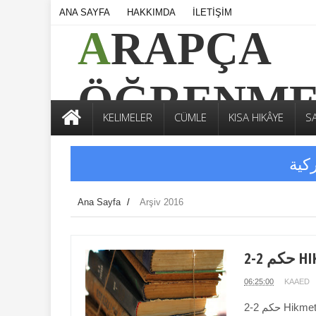
ANA SAYFA
HAKKIMDA
İLETİŞİM
ARAPÇA
ÖĞRENM
KELIMELER
CÜMLE
KISA HIKÂYE
S
Ana Sayfa
/
Arşiv 2016
HIKM
06:25:00
KAAED
حكم 2-2 Hikmetler -عندما يُغلق باب سعادتنا يُفتح باب آخر, ومع ذلك ننظر إلى