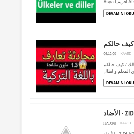
DEVAMINI OKU
06:12:00
KAAED
 Nasılsın / Nasılsınız محادثة بسيطة بين صديقين أحمد
DEVAMINI OKU
 - ZIDLAR
06:11:00
KAAED
الأضاد - ZIDLAR العكوس أو الأضداد في اللغة التركية واللغة العربية هي كل كلمة