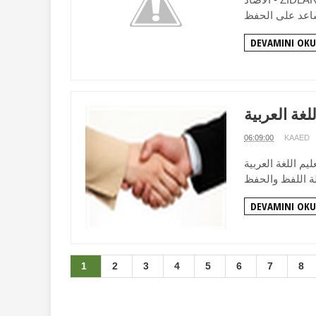
DEVAMINI OKU
لغة العربية
06:09:00
KAAED
 Günaydın صباح الخير جملة بسيطة
DEVAMINI OKU
1
2
3
4
5
6
7
8