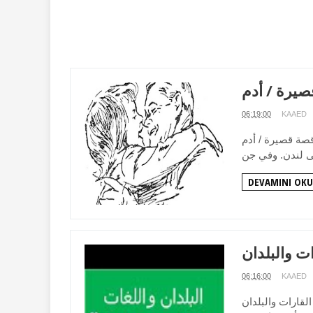
06:19:00
KAAED
ة قصيرة / أدم - kısa hikâye / Adam في مكان ما تحت الغيوم هناك جزيرة
DEVAMINI OKU
06:16:00
KAAED
القارات والبلدان - KITALAR ve Ülkeler القارات KITALAR أوروبا Avrupa أسيا