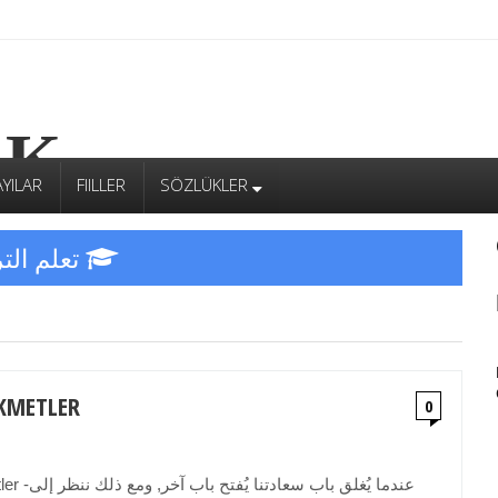
EK
AYILAR
FIILLER
SÖZLÜKLER
تعلم التركية
ركية
ِع
حكم 2-2 ETLER
0