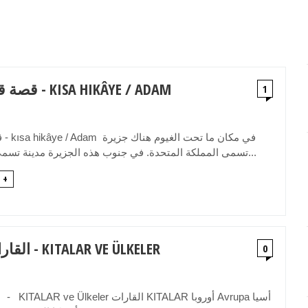
قصة قصيرة / أدم - KISA HIKÂYE / ADAM
1
قص
تسمى المملكة المتحدة. في جنوب هذه الجزيرة مدينة تسمى لندن. وفي جن...
 +
القارات والبلدان - KITALAR VE ÜLKELER
0