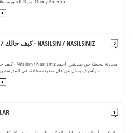
Asya أفريقيا Afrika أمريكا الجنوبية Güney Amerika...
 +
كيف حالك / كيف حالكم - NASILSIN / NASILSINIZ
0
كيف حالك / كيف حالكم -
وأشرف يسأل عن حال صديقه محادثة في المدرسة بين المعلم والطال...
 +
الأضاد
1